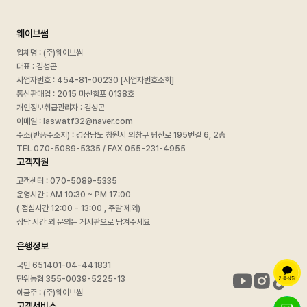
웨이브썸
업체명 : (주)웨이브썸
대표 : 김성곤
사업자번호 :
454-81-00230 [사업자번호조회]
통신판매업 : 2015 마산합포 0138호
개인정보취급관리자 : 김성곤
이메일 : laswatf32@naver.com
주소(반품주소지) : 경상남도 창원시 의창구 평산로 195번길 6, 2층
TEL 070-5089-5335 / FAX 055-231-4955
고객지원
고객센터 : 070-5089-5335
운영시간 : AM 10:30 ~ PM 17:00
( 점심시간 12:00 - 13:00 , 주말 제외)
상담 시간 외 문의는 게시판으로 남겨주세요
은행정보
국민 651401-04-441831
단위농협 355-0039-5225-13
예금주 : (주)웨이브썸
고객서비스