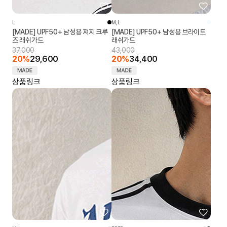
L
M,L
[MADE] UPF50+ 남성용 져지 크루
[MADE] UPF50+ 남성용 브라이트
즈 래쉬가드
래쉬가드
37,000
43,000
20%
29,600
20%
34,400
상품링크
상품링크