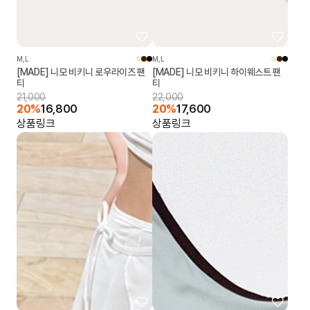
M,L
M,L
[MADE] 니모 비키니 로우라이즈 팬
[MADE] 니모 비키니 하이웨스트 팬
티
티
21,000
22,000
20%
16,800
20%
17,600
상품링크
상품링크