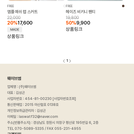
FREE
FREE
엠플 메쉬 랩 스커트
헤이즈 비키니 팬티
22,000
19,800
20%
17,600
50%
9,900
상품링크
상품링크
1
웨이브썸
업체명 : (주)웨이브썸
대표 : 김성곤
사업자번호 :
454-81-00230 [사업자번호조회]
통신판매업 : 2015 마산합포 0138호
개인정보취급관리자 : 김성곤
이메일 : laswatf32@naver.com
주소(반품주소지) : 경상남도 창원시 의창구 평산로 195번길 6, 2층
TEL 070-5089-5335 / FAX 055-231-4955