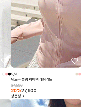
S,M,L
위도우 슬림 하이넥 래쉬가드
34,500
20%
27,600
상품링크