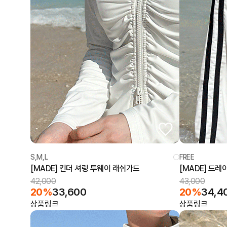
S,M,L
FREE
[MADE] 킨더 셔링 투웨이 래쉬가드
[MADE] 드
42,000
43,000
20%
33,600
20%
34,4
상품링크
상품링크