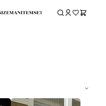
SIZE
MAN
ITEM
SET
30%
SALE
DELIVERY