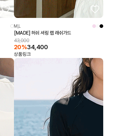
M,L
[MADE] 허쉬 셔링 랩 래쉬가드
43,000
20%
34,400
상품링크