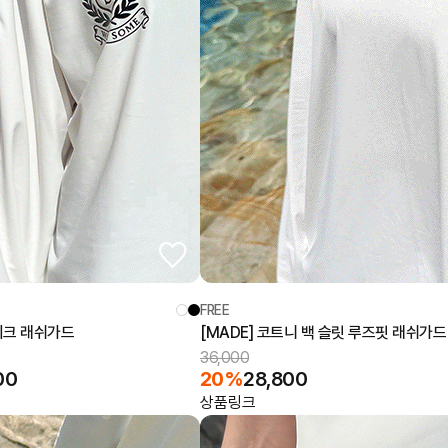
FREE
레이크 래쉬가드
[MADE] 코트니 백 슬릿 루즈핏 래쉬가드
36,000
00
20%
28,800
상품링크