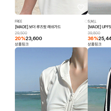
FREE
S,M,L
[MADE] 보더 루즈핏 래쉬가드
[MADE] UP
29,500
39,800
20%
23,600
36%
25,4
상품링크
상품링크