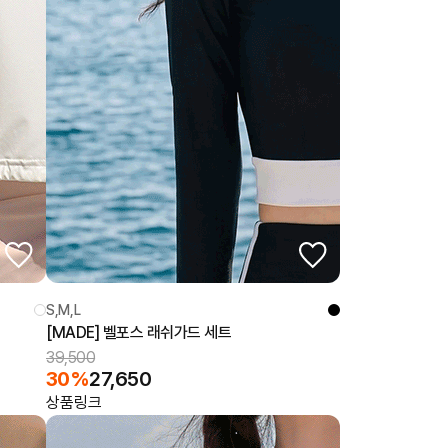
S,M,L
[MADE] 벨포스 래쉬가드 세트
39,500
30%
27,650
상품링크