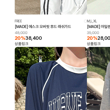
FREE
M,L,XL
[MADE] 에스크 오버핏 후드 래쉬가드
[MADE] 아
48,000
35,000
20%
38,400
20%
28,0
상품링크
상품링크