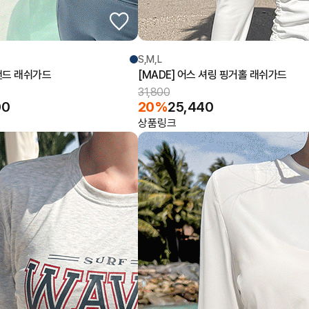
S,M,L
일랜드 래쉬가드
[MADE] 어스 셔링 핑거홀 래쉬가드
31,800
00
20%
25,440
상품링크