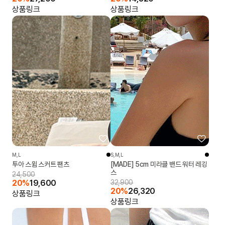
상품링크
상품링크
M,L
S,M,L
투아 스윔 스커트 팬츠
[MADE] 5cm 미라클 밴드 워터 레깅
스
24,500
20%
19,600
32,900
20%
26,320
상품링크
상품링크