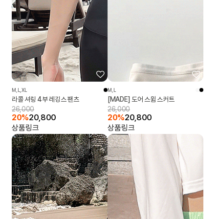
M,L,XL
M,L
라콜 셔링 4부 레깅스 팬츠
[MADE] 도어 스윔 스커트
26,000
26,000
20%
20,800
20%
20,800
상품링크
상품링크