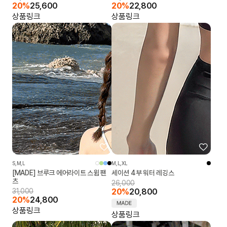
20%
25,600
20%
22,800
상품링크
상품링크
S,M,L
M,L,XL
[MADE] 브루크 에어라이트 스윔 팬
세이션 4부 워터 레깅스
츠
26,000
31,000
20%
20,800
20%
24,800
상품링크
상품링크