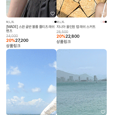
M,L,XL
M,L,XL
[MADE] 스완 골반 볼륨 플리츠 래쉬
지니아 올인원 랩 래쉬 스커트
팬츠
28,500
34,000
20%
22,800
20%
27,200
상품링크
상품링크