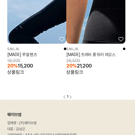
S,M,L,XL
S,M,L,XL
[MADE] 루셀 팬츠
[MADE] 트레비 롱 워터 레깅스
19,000
26,500
20%
15,200
20%
21,200
상품링크
상품링크
1
웨이브썸
업체명 : (주)웨이브썸
대표 : 김성곤