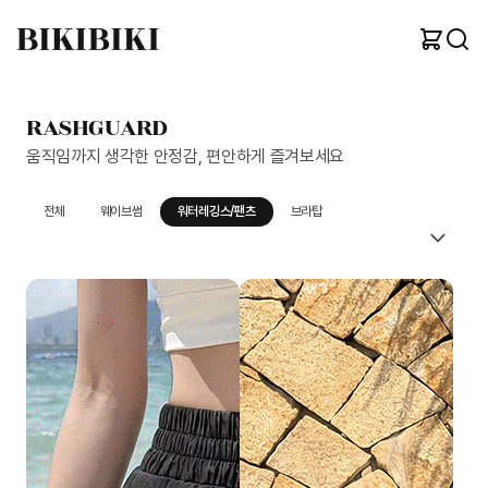
RASHGUARD
움직임까지 생각한 안정감, 편안하게 즐겨보세요
전체
웨이브썸
워터레깅스/팬츠
브라탑