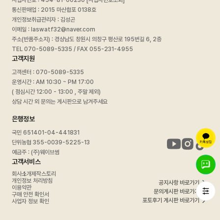
사업자번호 :
454-81-00230 [사업자번호조회]
통신판매업 : 2015 마산합포 0138호
개인정보취급관리자 : 김성곤
이메일 : laswatf32@naver.com
주소(반품주소지) : 경상남도 창원시 의창구 평산로 195번길 6, 2층
TEL 070-5089-5335 / FAX 055-231-4955
고객지원
고객센터 : 070-5089-5335
운영시간 : AM 10:30 ~ PM 17:00
( 점심시간 12:00 - 13:00 , 주말 제외)
상담 시간 외 문의는 게시판으로 남겨주세요
은행정보
국민 651401-04-441831
단위농협 355-0039-5225-13
예금주 : (주)웨이브썸
고객서비스
회사소개
제작스토리
개인정보 처리방침
공지사항 바로가기
이용약관
문의게시판 바로가기
구매 안전 확인서
포토후기 게시판 바로가기
사업자 정보 확인