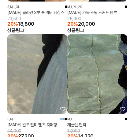
S,M,L,XL
M,L,XL,2XL
[MADE] 클라인 3부 숏 워터 레깅스
[MADE] 카농 스윔 스커트 팬츠
23,500
25,000
20%
18,800
20%
20,000
상품링크
상품링크
S,M,L
M,L
[MADE] 알토 멀티 팬츠 지퍼형
재클린 팬티
34,000
17,900
20%
27,200
20%
14,320