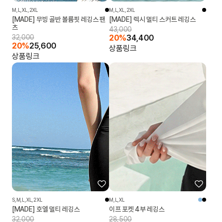
M,L,XL,2XL
M,L,XL,2XL
[MADE] 무빙 골반 볼륨핏 레깅스 팬
[MADE] 렉시 멀티 스커트 레깅스
츠
43,000
32,000
20%
34,400
20%
25,600
상품링크
상품링크
S,M,L,XL,2XL
M,L,XL
[MADE] 호엘 멀티 레깅스
이프 포켓 4부 레깅스
32,000
28,500