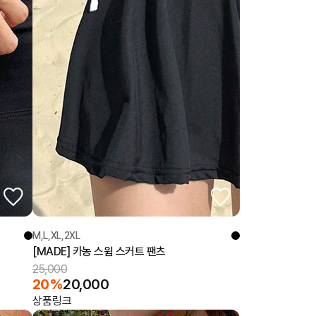
M,L,XL,2XL
[MADE] 카농 스윔 스커트 팬츠
25,000
20%
20,000
상품링크