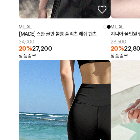
M,L,XL
M,L,XL
[MADE] 스완 골반 볼륨 플리츠 래쉬 팬츠
지니아 올인원 
34,000
28,500
20%
27,200
20%
22,8
상품링크
상품링크