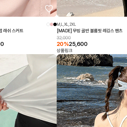
M,L,XL,2XL
랩 래쉬 스커트
[MADE] 무빙 골반 볼륨핏 레깅스 팬츠
32,000
00
20%
25,600
상품링크