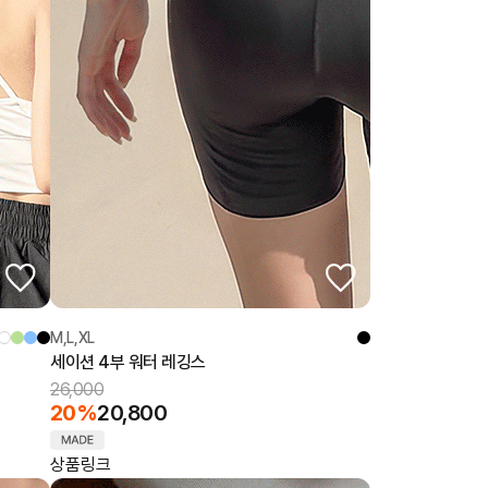
M,L,XL
세이션 4부 워터 레깅스
26,000
20%
20,800
상품링크