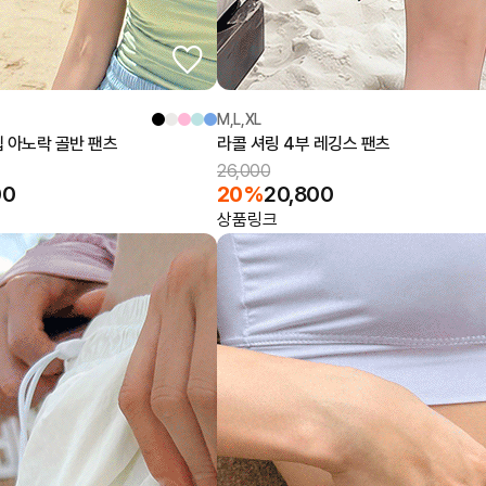
M,L,XL
셉 아노락 골반 팬츠
라콜 셔링 4부 레깅스 팬츠
26,000
00
20%
20,800
상품링크