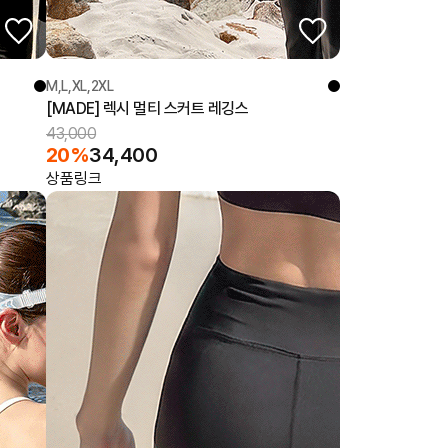
M,L,XL,2XL
[MADE] 렉시 멀티 스커트 레깅스
43,000
20%
34,400
상품링크