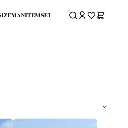
SIZE
MAN
ITEM
SET
30%
SALE
DELIVERY