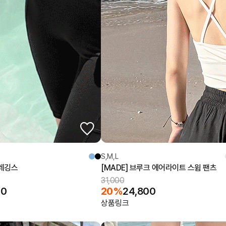
S,M,L
 레깅스
[MADE] 브루크 에어라이트 스윔 팬츠
31,000
00
20%
24,800
상품링크