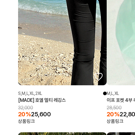
S,M,L,XL,2XL
M,L,XL
[MADE] 호엘 멀티 레깅스
이프 포켓 4부
32,000
28,500
20%
25,600
20%
22,8
상품링크
상품링크