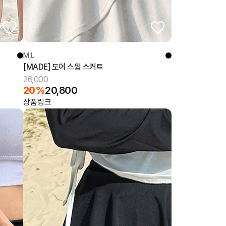
M,L
[MADE] 도어 스윔 스커트
26,000
20%
20,800
상품링크