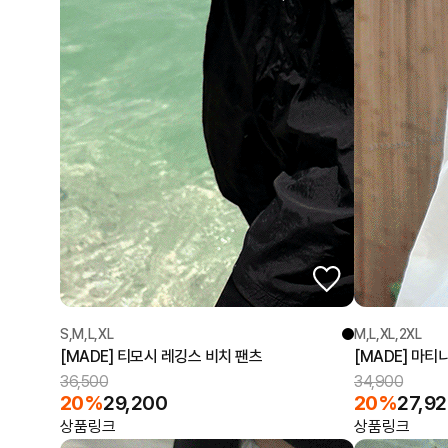
S,M,L,XL
M,L,XL,2XL
[MADE] 티모시 레깅스 비치 팬츠
[MADE] 마티
36,500
34,900
20%
29,200
20%
27,9
상품링크
상품링크