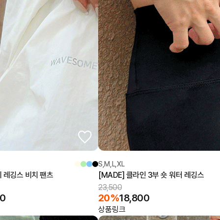
S,M,L,XL
니 레깅스 비치 팬츠
[MADE] 클라인 3부 숏 워터 레깅스
23,500
20
20%
18,800
상품링크