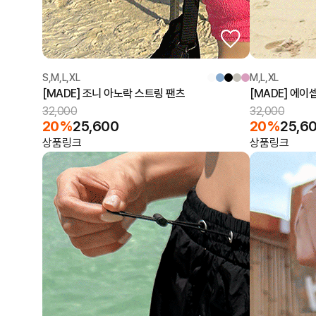
S,M,L,XL
M,L,XL
[MADE] 조니 아노락 스트링 팬츠
[MADE] 에이
32,000
32,000
20%
25,600
20%
25,6
상품링크
상품링크