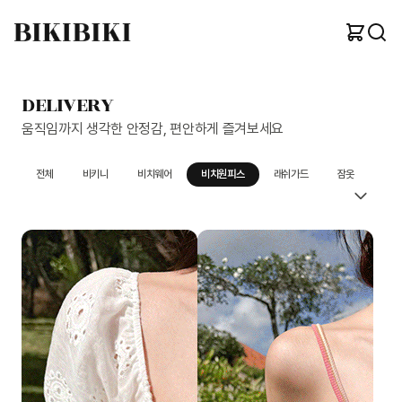
DELIVERY
움직임까지 생각한 안정감, 편안하게 즐겨보세요
전체
비키니
비치웨어
비치원피스
래쉬가드
잠옷
아이