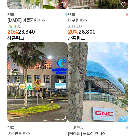
FREE
FREE
[MADE] 아폴론 원피스
체로 원피스
29,800
36,000
20%
23,840
20%
28,800
상품링크
상품링크
FREE
미니,롱/M,L
아스빈 원피스
[MADE] 로웰라 원피스