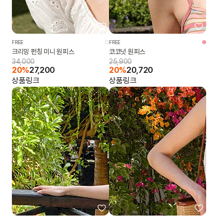
FREE
FREE
크리밍 펀칭 미니 원피스
코코넛 원피스
34,000
25,900
20%
27,200
20%
20,720
상품링크
상품링크