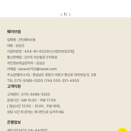
1
2
웨이브썸
업체명 : (주)웨이브썸
대표 : 김성곤
사업자번호 :
454-81-00230 [사업자번호조회]
통신판매업 : 2015 마산합포 0138호
개인정보취급관리자 : 김성곤
이메일 : laswatf32@naver.com
주소(반품주소지) : 경상남도 창원시 의창구 평산로 195번길 6, 2층
TEL 070-5089-5335 / FAX 055-231-4955
고객지원
고객센터 : 070-5089-5335
운영시간 : AM 10:30 ~ PM 17:00
( 점심시간 12:00 - 13:00 , 주말 제외)
상담 시간 외 문의는 게시판으로 남겨주세요
은행정보
국민 651401-04-441831