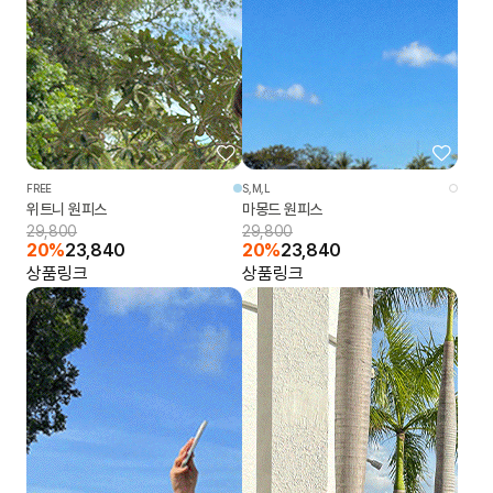
FREE
S,M,L
위트니 원피스
마몽드 원피스
29,800
29,800
20%
23,840
20%
23,840
상품링크
상품링크