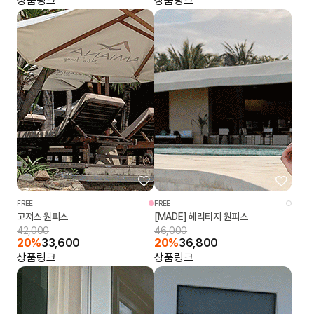
상품링크
상품링크
FREE
FREE
고져스 원피스
[MADE] 헤리티지 원피스
42,000
46,000
20%
33,600
20%
36,800
상품링크
상품링크