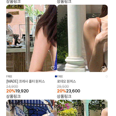
상품링크
상품링크
FREE
FREE
[MADE] 프레사 홀터 원피스
로데오 원피스
24,900
29,500
20%
19,920
20%
23,600
상품링크
상품링크