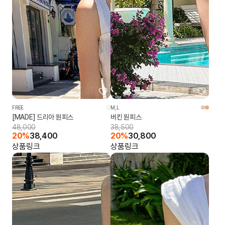
FREE
M,L
[MADE] 드리아 원피스
버킨 원피스
48,000
38,500
20%
38,400
20%
30,800
상품링크
상품링크