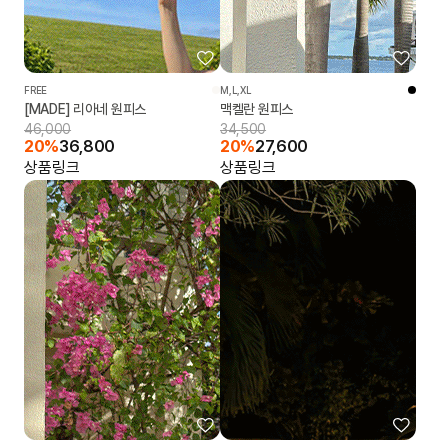
FREE
M,L,XL
[MADE] 리아네 원피스
맥켈란 원피스
46,000
34,500
20%
36,800
20%
27,600
상품링크
상품링크