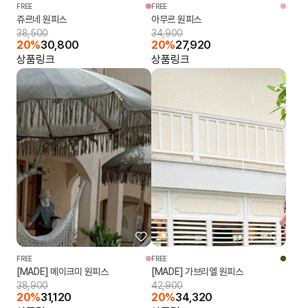
FREE
FREE
쥬르네 원피스
아무르 원피스
38,500
34,900
20%
30,800
20%
27,920
상품링크
상품링크
FREE
FREE
[MADE] 메이크미 원피스
[MADE] 가브리엘 원피스
38,900
42,900
20%
31,120
20%
34,320