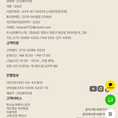
업체명 : (주)웨이브썸
대표 : 김성곤
사업자번호 :
454-81-00230 [사업자번호조회]
통신판매업 : 2015 마산합포 0138호
개인정보취급관리자 : 김성곤
이메일 : laswatf32@naver.com
주소(반품주소지) : 경상남도 창원시 의창구 평산로 195번길 6, 2층
TEL 070-5089-5335 / FAX 055-231-4955
고객지원
고객센터 : 070-5089-5335
운영시간 : AM 10:30 ~ PM 17:00
( 점심시간 12:00 - 13:00 , 주말 제외)
상담 시간 외 문의는 게시판으로 남겨주세요
은행정보
국민 651401-04-441831
단위농협 355-0039-5225-13
예금주 : (주)웨이브썸
고객서비스
회사소개
제작스토리
개인정보 처리방침
공지사항 바로가기
이용약관
문의게시판 바로가기
구매 안전 확인서