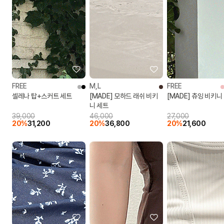
FREE
M,L
FREE
셀레나 탑+스커트 세트
[MADE] 모하드 래쉬 비키
[MADE] 츄잉 비키니
니 세트
39,000
46,000
27,000
20%
31,200
20%
36,800
20%
21,600