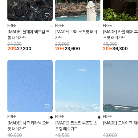
FREE
FREE
FREE
[MADE] 올웨이 백트임 크
[MADE] 보더 루즈핏 래쉬
[MADE] 카롤 에어 
롭 래쉬가드
가드
즈핏 래쉬가드
34,000
29,500
46,000
20%
27,200
20%
23,600
20%
36,800
FREE
FREE
FREE
[MADE] 샤크 카라넥 오버
[MADE] 코스트 루즈핏 스
[MADE] 드레이크 
핏 래쉬가드
트링 래쉬가드
46,000
49,500
43,000