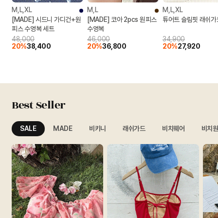
M,L,XL
M,L
M,L,XL
[MADE] 시드니 가디건+원
[MADE] 코아 2pcs 원피스
튜어트 슬림핏 래쉬가
피스 수영복 세트
수영복
48,000
46,000
34,900
20%
38,400
20%
36,800
20%
27,920
Best Seller
SALE
MADE
비키니
래쉬가드
비치웨어
비치