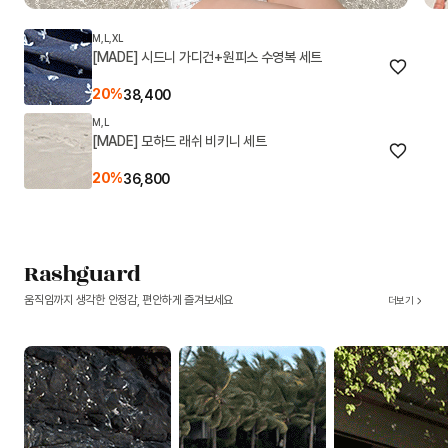
M,L,XL
[MADE] 시드니 가디건+원피스 수영복 세트
20%
38,400
M,L
[MADE] 모하드 래쉬 비키니 세트
20%
36,800
Rashguard
움직임까지 생각한 안정감, 편안하게 즐겨보세요
더보기