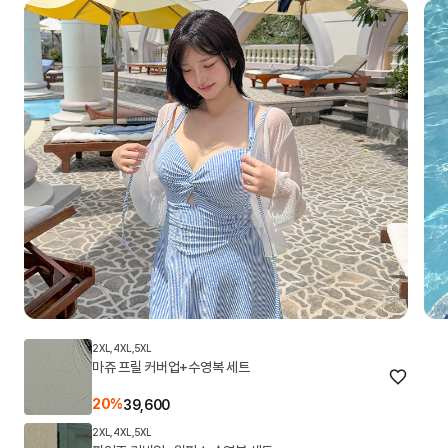
2XL,4XL,5XL
마쥬 프릴 커버업+수영복 세트
20%
39,600
2XL,4XL,5XL