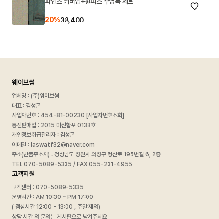
파인즈 커버업+원피스 수영복 세트
20%
38,400
웨이브썸
업체명 : (주)웨이브썸
대표 : 김성곤
사업자번호 :
454-81-00230 [사업자번호조회]
통신판매업 : 2015 마산합포 0138호
개인정보취급관리자 : 김성곤
이메일 : laswatf32@naver.com
주소(반품주소지) : 경상남도 창원시 의창구 평산로 195번길 6, 2층
TEL 070-5089-5335 / FAX 055-231-4955
고객지원
고객센터 : 070-5089-5335
운영시간 : AM 10:30 ~ PM 17:00
( 점심시간 12:00 - 13:00 , 주말 제외)
상담 시간 외 문의는 게시판으로 남겨주세요