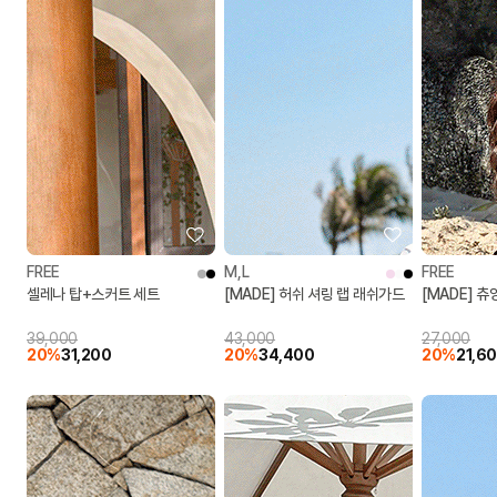
FREE
M,L
FREE
셀레나 탑+스커트 세트
[MADE] 허쉬 셔링 랩 래쉬가드
[MADE] 츄
39,000
43,000
27,000
20%
31,200
20%
34,400
20%
21,6