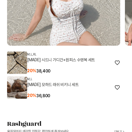
M,L,XL
[MADE] 시드니 가디건+원피스 수영복 세트
20%
38,400
M,L
[MADE] 모하드 래쉬 비키니 세트
20%
36,800
Rashguard
움직임까지 생각한 안정감, 편안하게 즐겨보세요
더보기