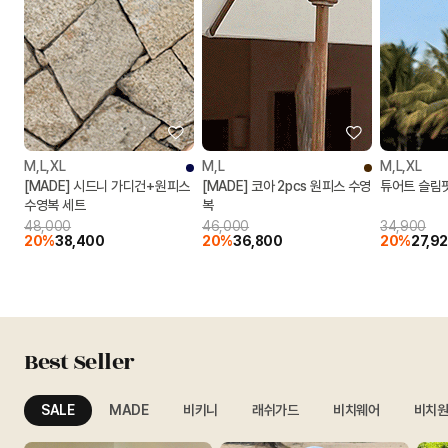
M,L,XL
M,L
M,L,XL
[MADE] 시드니 가디건+원피스
[MADE] 코아 2pcs 원피스 수영
튜어트 슬림
수영복 세트
복
48,000
46,000
34,900
20%
38,400
20%
36,800
20%
27,9
Best Seller
SALE
MADE
비키니
래쉬가드
비치웨어
비치