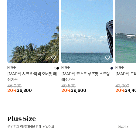
FREE
FREE
FREE
[MADE] 샤크 카라넥 오버핏 래
[MADE] 코스트 루즈핏 스트링
[MADE] 
쉬가드
래쉬가드
46,000
49,500
43,000
20%
36,800
20%
39,600
20%
34,4
Plus Size
편안함과 아름다움을 함께 담았어요
더보기