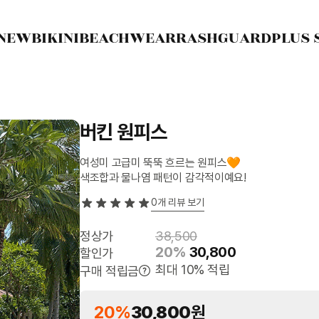
NEW
BIKINI
BEACHWEAR
RASHGUARD
PLUS 
버킨 원피스
여성미 고급미 뚝뚝 흐르는 원피스🧡
색조합과 물나염 패턴이 감각적이예요!
0
개 리뷰 보기
정상가
38,500
20%
30,800
할인가
최대 10% 적립
구매 적립금
20%
30,800
원