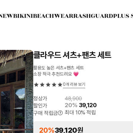
NEW
BIKINI
BEACHWEAR
RASHGUARD
PLUS 
클라우드 셔츠+팬츠 세트
활용도 높은 셔츠+팬츠 세트
소장 적극 추천드려요 💗
0
개 리뷰 보기
정상가
48,900
20%
39,120
할인가
최대 10% 적립
구매 적립금
20%
39,120
원