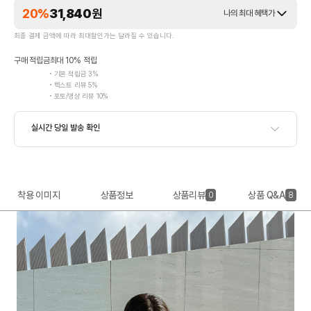
20%
31,840
원
나의 최대 혜택가
최종 결제 금액에 따라 최대할인가는 달라질 수 있습니다.
구매 적립금
최대 10% 적립
기본 적립금 3%
텍스트 리뷰 5%
포토/영상 리뷰 10%
착용 이미지
상품정보
상품리뷰
상품 Q&A
0
8