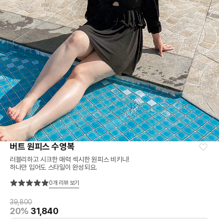
버트 원피스 수영복
러블리하고 시크한 매력 섹시한 원피스 비키니!
하나만 입어도 스타일이 완성되요.
0
개 리뷰 보기
39,800
20%
31,840