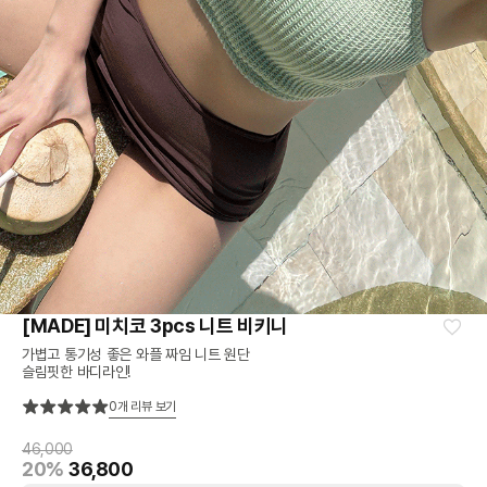
[MADE] 미치코 3pcs 니트 비키니
가볍고 통기성 좋은 와플 짜임 니트 원단
슬림핏한 바디라인!
0
개 리뷰 보기
46,000
20%
36,800