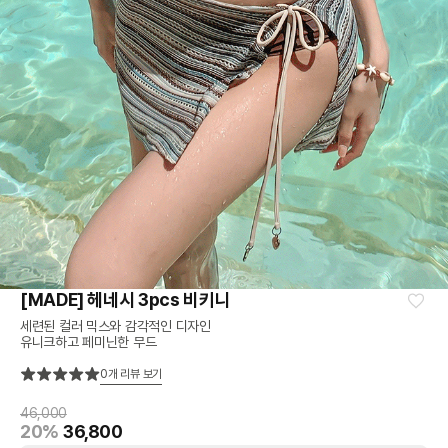
[MADE] 헤네시 3pcs 비키니
세련된 컬러 믹스와 감각적인 디자인
유니크하고 페미닌한 무드
0
개 리뷰 보기
46,000
20%
36,800