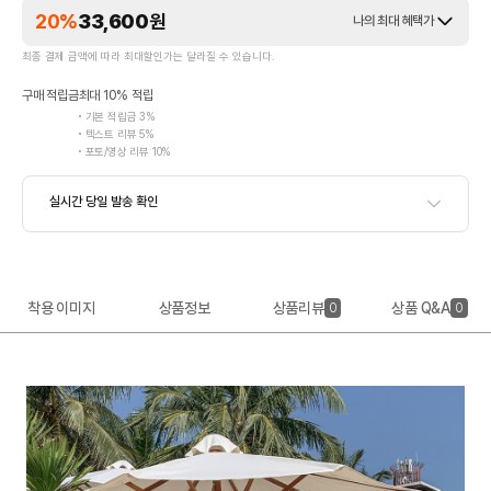
20%
33,600
원
나의 최대 혜택가
최종 결제 금액에 따라 최대할인가는 달라질 수 있습니다.
구매 적립금
최대 10% 적립
기본 적립금 3%
텍스트 리뷰 5%
포토/영상 리뷰 10%
착용 이미지
상품정보
상품리뷰
상품 Q&A
0
0