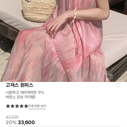
고져스 원피스
시원하고 여리여리한 무드
바캉스 감성 아이템!
0
개 리뷰 보기
42,000
20%
33,600