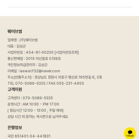
웨이브썸
업체명 : (주)웨이브썸
대표 : 김성곤
사업자번호 :
454-81-00230 [사업자번호조회]
통신판매업 : 2015 마산합포 0138호
개인정보취급관리자 : 김성곤
이메일 : laswatf32@naver.com
주소(반품주소지) : 경상남도 창원시 의창구 평산로 195번길 6, 2층
TEL 070-5089-5335 / FAX 055-231-4955
고객지원
고객센터 : 070-5089-5335
운영시간 : AM 10:30 ~ PM 17:00
( 점심시간 12:00 - 13:00 , 주말 제외)
상담 시간 외 문의는 게시판으로 남겨주세요
은행정보
국민 651401-04-441831