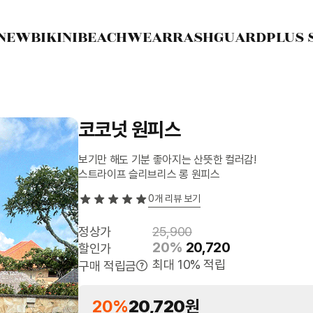
NEW
BIKINI
BEACHWEAR
RASHGUARD
PLUS 
코코넛 원피스
보기만 해도 기분 좋아지는 산뜻한 컬러감!
스트라이프 슬리브리스 롱 원피스
0
개 리뷰 보기
정상가
25,900
20%
20,720
할인가
최대 10% 적립
구매 적립금
20%
20,720
원