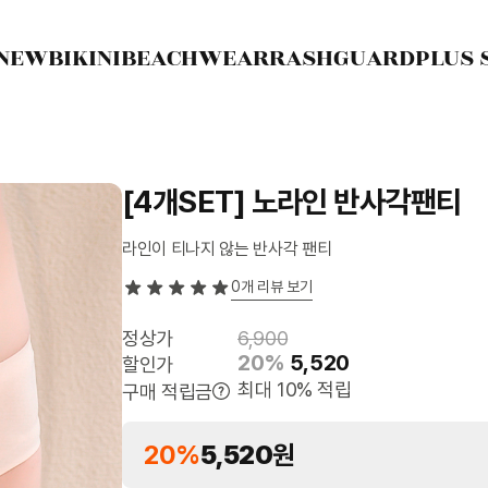
NEW
BIKINI
BEACHWEAR
RASHGUARD
PLUS 
[4개SET] 노라인 반사각팬티
라인이 티나지 않는 반사각 팬티
0
개 리뷰 보기
정상가
6,900
20%
5,520
할인가
최대 10% 적립
구매 적립금
20%
5,520
원