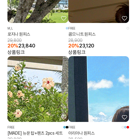
M,L
FREE
로지나 원피스
콤므 니트 원피스
29,800
28,900
20%
23,840
20%
23,120
상품링크
상품링크
FREE
FREE
[MADE] 뉴문 탑+팬츠 2pcs 세트
아리아나 원피스