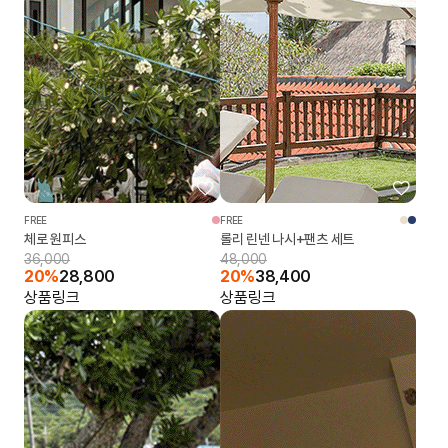
FREE
FREE
체로 원피스
롤리 린넨 나시+팬츠 세트
36,000
48,000
20%
28,800
20%
38,400
상품링크
상품링크