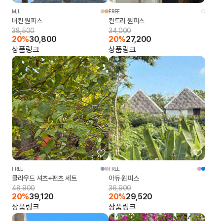
M,L
FREE
버킨 원피스
컨트리 원피스
38,500
34,000
20%
30,800
20%
27,200
상품링크
상품링크
FREE
FREE
클라우드 셔츠+팬츠 세트
아듀 원피스
48,900
36,900
20%
39,120
20%
29,520
상품링크
상품링크