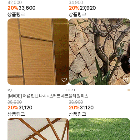
42,000
34,900
20%
33,600
20%
27,920
상품링크
상품링크
M,L
FREE
[MADE] 어론 린넨 나시+스커트 세트
뮬라 원피스
38,900
38,900
20%
31,120
20%
31,120
상품링크
상품링크