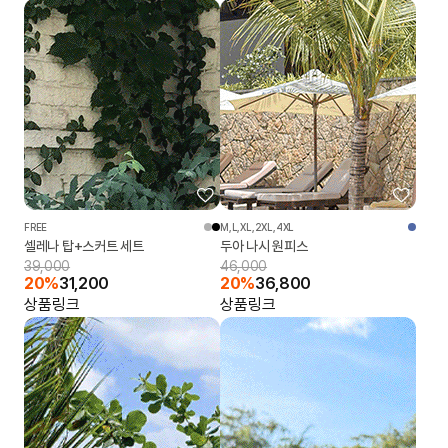
FREE
M,L,XL,2XL,4XL
셀레나 탑+스커트 세트
두아 나시 원피스
39,000
46,000
20%
31,200
20%
36,800
상품링크
상품링크