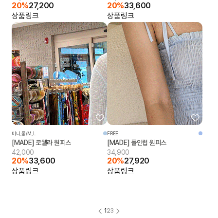
20%
27,200
20%
33,600
상품링크
상품링크
미니,롱/M,L
FREE
[MADE] 로웰라 원피스
[MADE] 폴인럽 원피스
42,000
34,900
20%
33,600
20%
27,920
상품링크
상품링크
1
2
3