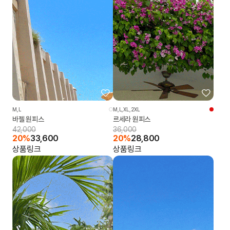
M,L
M,L,XL,2XL
바젤 원피스
르세라 원피스
42,000
36,000
20%
33,600
20%
28,800
상품링크
상품링크