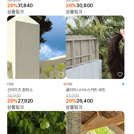
39,800
38,500
20%
31,840
20%
30,800
상품링크
상품링크
FREE
FREE
선라이즈 원피스
클리어 나시+스커트 세트
34,900
33,000
20%
27,920
20%
26,400
상품링크
상품링크