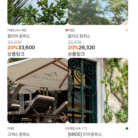
FREE(44~88)
FREE
할리아 원피스
알리오 원피스
42,000
32,900
20%
33,600
20%
26,320
상품링크
상품링크
FREE
FREE(44-77)
고져스 원피스
[MADE] 티어 원피스