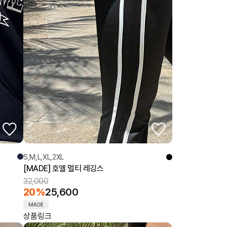
S,M,L,XL,2XL
[MADE] 호엘 멀티 레깅스
32,000
20%
25,600
상품링크