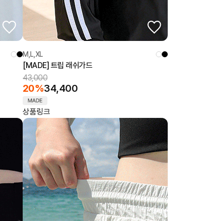
M,L,XL
[MADE] 트립 래쉬가드
43,000
20%
34,400
상품링크