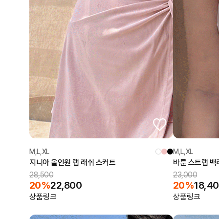
M,L,XL
M,L,XL
지니아 올인원 랩 래쉬 스커트
바룬 스트랩 백
28,500
23,000
20%
22,800
20%
18,4
상품링크
상품링크