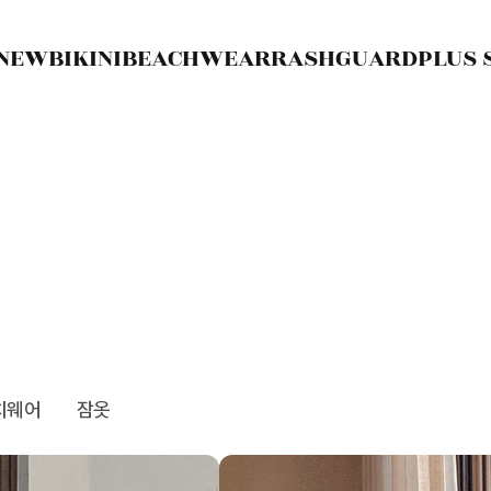
NEW
BIKINI
BEACHWEAR
RASHGUARD
PLUS 
치웨어
잠옷