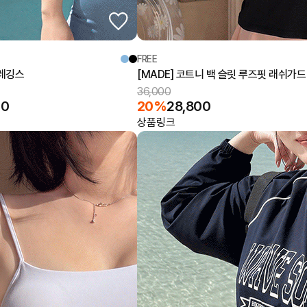
FREE
 레깅스
[MADE] 코트니 백 슬릿 루즈핏 래쉬가드
36,000
00
20%
28,800
상품링크