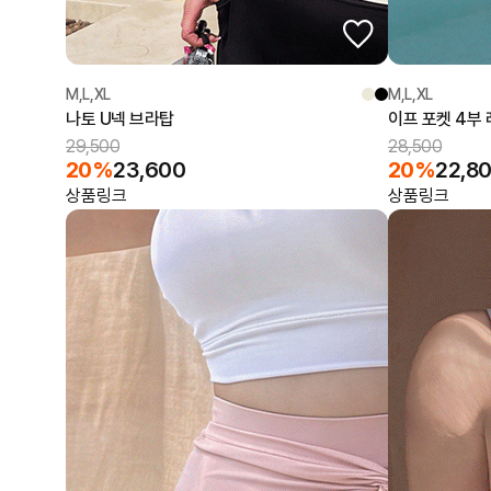
M,L,XL
M,L,XL
나토 U넥 브라탑
이프 포켓 4부
29,500
28,500
20%
23,600
20%
22,8
상품링크
상품링크