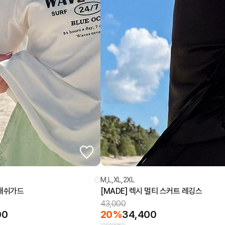
M,L,XL,2XL
 래쉬가드
[MADE] 렉시 멀티 스커트 레깅스
43,000
00
20%
34,400