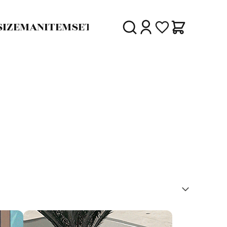
SIZE
MAN
ITEM
SET
30%
SALE
DELIVERY