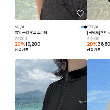
M,L,XL
FREE,XL
룩업 큰컵 후크 브라탑
[MADE] 에
24,000
46,000
20%
19,200
20%
36,8
상품링크
상품링크