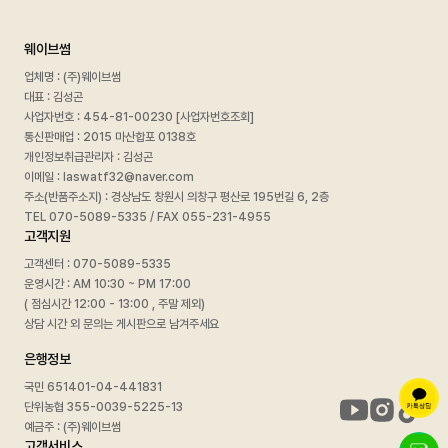
웨이브썸
업체명 : (주)웨이브썸
대표 : 김성곤
사업자번호 :
454-81-00230 [사업자번호조회]
통신판매업 : 2015 마산합포 0138호
개인정보취급관리자 : 김성곤
이메일 : laswatf32@naver.com
주소(반품주소지) : 경상남도 창원시 의창구 평산로 195번길 6, 2층
TEL 070-5089-5335 / FAX 055-231-4955
고객지원
고객센터 : 070-5089-5335
운영시간 : AM 10:30 ~ PM 17:00
( 점심시간 12:00 - 13:00 , 주말 제외)
상담 시간 외 문의는 게시판으로 남겨주세요
은행정보
국민 651401-04-441831
단위농협 355-0039-5225-13
예금주 : (주)웨이브썸
고객서비스