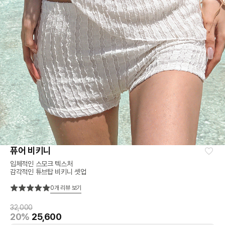
퓨어 비키니
입체적인 스모크 텍스처
감각적인 튜브탑 비키니 셋업
0
개 리뷰 보기
32,000
20%
25,600