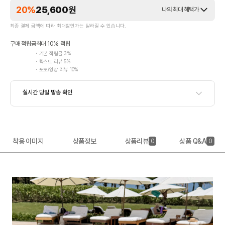
20%
25,600
원
나의 최대 혜택가
최종 결제 금액에 따라 최대할인가는 달라질 수 있습니다.
구매 적립금
최대 10% 적립
기본 적립금 3%
텍스트 리뷰 5%
포토/영상 리뷰 10%
착용 이미지
상품정보
상품리뷰
상품 Q&A
0
0