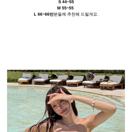
S 44~55
M 55~55
L 66~66반
분들께 추천해 드릴게요.