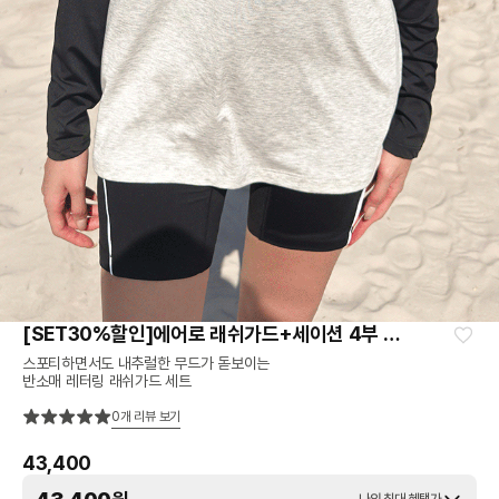
[SET30%할인]에어로 래쉬가드+세이션 4부 레깅스 SET
스포티하면서도 내추럴한 무드가 돋보이는
반소매 레터링 래쉬가드 세트
0
개 리뷰 보기
43,400