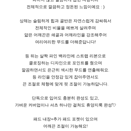
전체적으로 깔끔하고 정돈된 느낌이예요 : )
상체는 슬림하게 힙과 골반은 자연스럽게 감싸줘서
전체적인 비율을 예쁘게 살려주며
얇은 어깨끈은 쇄골과 어깨라인을 강조해주어
여리여리한 무드를 더해준답니다!
등 뒤는 살짝 파인 백라인에 스트랩 리본으로
클로징하는 디자인으로 포인트를 줬으며
깔끔하면서도 은근히 섹시한 무드를 연출해줘요.
등 라인을 안정감 있게 잡아주면서도
끈 조절로 체형에 맞게 핏 조절이 가능하답니다.
단독으로 입어도 충분히 완성도 있고,
💘
가벼운 커버업이나 셔츠 하나만 걸쳐도 휴양지룩 완성
패드 내장+추가 패드 포켓이 있으며
어깨끈 조절이 가능해요!