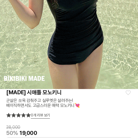
[MADE] 시애틀 모노키니
군살은 쏘옥 감춰주고 실루엣은 살려주는!
베이직하면서도 고급스러운 매력 모노키니💘
0
개 리뷰 보기
38,000
50%
19,000