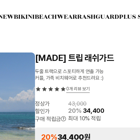
NEW
BIKINI
BEACHWEAR
RASHGUARD
PLUS 
[MADE] 트립 래쉬가드
두줄 트랙으로 스포티하게 연출 가능
커플, 가족 비치웨어로 추천드려요 :)
0
개 리뷰 보기
정상가
43,000
20%
34,400
할인가
최대 10% 적립
구매 적립금
20%
34,400
원