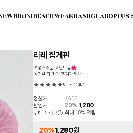
NEW
BIKINI
BEACHWEAR
RASHGUARD
PLUS 
리레 집게핀
여성스러운 포인트템🌺
여행갈 때 마다 챙겨가세요!
0
개 리뷰 보기
정상가
1,600
20%
1,280
할인가
최대 10% 적립
구매 적립금
20%
1,280
원