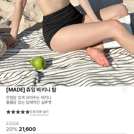
[MADE] 츄잉 비키니 탑
안정감 있게 모아주는 비키니
볼륨감 있는 입체적인 실루엣
0
개 리뷰 보기
27,000
20%
21,600