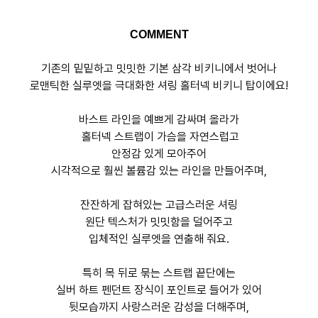
COMMENT
기존의 밑밑하고 밋밋한 기본 삼각 비키니에서 벗어나
로맨틱한 실루엣을 극대화한 셔링 홀터넥 비키니 탑이에요!
바스트 라인을 예쁘게 감싸며 올라가
홀터넥 스트랩이 가슴을 자연스럽고
안정감 있게 모아주어
시각적으로 훨씬 볼륨감 있는 라인을 만들어주며,
잔잔하게 잡혀있는 고급스러운 셔링
원단 텍스처가 밋밋함을 덜어주고
입체적인 실루엣을 연출해 줘요.
특히 목 뒤로 묶는 스트랩 끝단에는
실버 하트 펜던트 장식이 포인트로 들어가 있어
뒷모습까지 사랑스러운 감성을 더해주며,