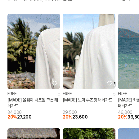
FREE
FREE
FREE
[MADE] 올웨이 백트임 크롭 래
[MADE] 보더 루즈핏 래쉬가드
[MADE] 
쉬가드
래쉬가드
34,000
29,500
46,000
20%
27,200
20%
23,600
20%
36,8