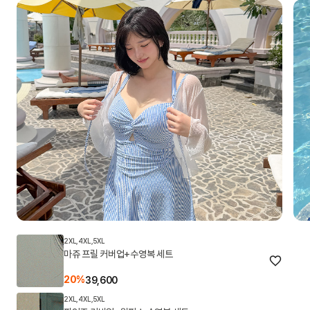
2XL,4XL,5XL
마쥬 프릴 커버업+수영복 세트
20%
39,600
2XL,4XL,5XL