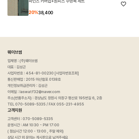
파인즈 커버업+원피스 수영복 세트
20%
38,400
웨이브썸
업체명 : (주)웨이브썸
대표 : 김성곤
사업자번호 :
454-81-00230 [사업자번호조회]
통신판매업 : 2015 마산합포 0138호
개인정보취급관리자 : 김성곤
이메일 : laswatf32@naver.com
주소(반품주소지) : 경상남도 창원시 의창구 평산로 195번길 6, 2층
TEL 070-5089-5335 / FAX 055-231-4955
고객지원
고객센터 : 070-5089-5335
운영시간 : AM 10:30 ~ PM 17:00
( 점심시간 12:00 - 13:00 , 주말 제외)
상담 시간 외 문의는 게시판으로 남겨주세요