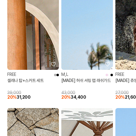
FREE
M,L
FREE
셀레나 탑+스커트 세트
[MADE] 허쉬 셔링 랩 래쉬가드
[MADE] 츄
39,000
43,000
27,000
20%
31,200
20%
34,400
20%
21,6