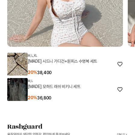
M,L,XL
[MADE] 시드니 가디건+원피스 수영복 세트
20%
38,400
M,L
[MADE] 모하드 래쉬 비키니 세트
20%
36,800
Rashguard
움직임까지 생각한 안정감, 편안하게 즐겨보세요
더보기