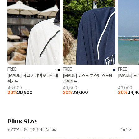
FREE
FREE
FREE
[MADE] 샤크 카라넥 오버핏 래
[MADE] 코스트 루즈핏 스트링
[MADE] 
쉬가드
래쉬가드
46,000
49,500
43,000
20%
36,800
20%
39,600
20%
34,4
Plus Size
편안함과 아름다움을 함께 담았어요
더보기