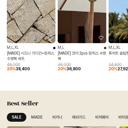
M,L,XL
M,L
M,L,XL
[MADE] 시드니 가디건+원피스
[MADE] 코아 2pcs 원피스 수영
튜어트 슬림
수영복 세트
복
48,000
46,000
34,900
20%
38,400
20%
36,800
20%
27,9
Best Seller
SALE
MADE
비키니
래쉬가드
비치웨어
비치